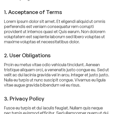
1. Acceptance of Terms
Lorem ipsum dolor sit amet. Et eligendi aliquid ut omnis
perferendis est veniam consequatur rem corrupti
provident ut internos quasi et Quis earum. Non dolorem
voluptatem est sapiente laborum sed libero voluptas ut
maxime voluptas et necessitatibus dolor.
2. User Obligations
Proin eu metus vitae odio vehicula tincidunt. Aenean
tristique aliquam orci, a venenatis justo congue eu. Sed ut
velit ac dui lacinia gravida vel in arcu. Integer et justo justo.
Nulla eu turpis ut nunc suscipit congue. Vivamus eu ligula
vitae augue gravida bibendum vel eu risus.
3. Privacy Policy
Fusce eu turpis et dui iaculis feugiat. Nullam quis neque
nec turpis euismod efficitur. Sed ullamcorper quam ut dui