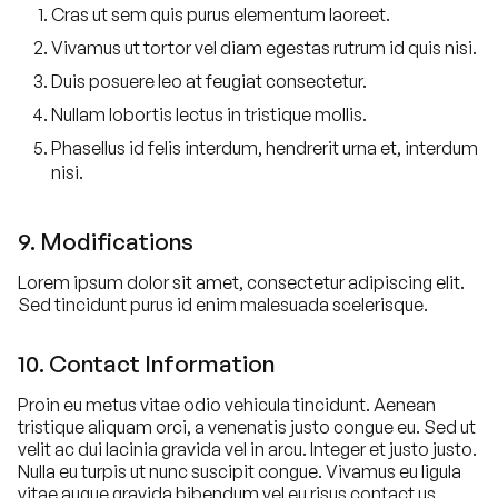
Cras ut sem quis purus elementum laoreet.
Vivamus ut tortor vel diam egestas rutrum id quis nisi.
Duis posuere leo at feugiat consectetur.
Nullam lobortis lectus in tristique mollis.
Phasellus id felis interdum, hendrerit urna et, interdum
nisi.
9. Modifications
Lorem ipsum dolor sit amet, consectetur adipiscing elit.
Sed tincidunt purus id enim malesuada scelerisque.
10. Contact Information
Proin eu metus vitae odio vehicula tincidunt. Aenean
tristique aliquam orci, a venenatis justo congue eu. Sed ut
velit ac dui lacinia gravida vel in arcu. Integer et justo justo.
Nulla eu turpis ut nunc suscipit congue. Vivamus eu ligula
vitae augue gravida bibendum vel eu risus
contact us
.