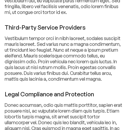
vestibulum dui, eu vulputate purus fermentum eget. Sed
fringilla, libero vel facilisis venenatis, odio lorem finibus
mi, ut congue orci tortor id ex.
Third-Party Service Providers
Vestibulum tempor orci in nibh laoreet, sodales suscipit
mauris laoreet. Sed varius nunc a magna condimentum,
ut tincidunt leo feugiat. Nunc at neque a ipsum pretium
eleifend. Mauris scelerisque commodo tellus, eu
dignissim odio. Proin vehicula nec lorem quis luctus. In
quis lacus ut nisi rutrum mollis. Proin egestas convallis
posuere. Duis varius finibus dui. Curabitur tellus arcu,
mattis quis lacinia a, condimentum vel magna.
Legal Compliance and Protection
Donec accumsan, odio quis mattis porttitor, sapien erat
posuere nisi, ac vulputate lorem diam quis turpis. Etiam
lobortis turpis magna, sit amet suscipit tortor
ullamcorper vel. Donec quis leo blandit, vehicula leo in,
aliquam nisl. Cras euismod in magna eget sagittis. In ac